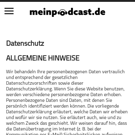
Schließen
Datenschutz
Alle Podcasts
Automobil
ALLGEMEINE HINWEISE
Bildung
Wir behandeln Ihre personenbezogenen Daten vertraulich
Business
und entsprechend der gesetzlichen
Comedy
Datenschutzvorschriften sowie dieser
Datenschutzerklärung. Wenn Sie diese Website benutzen,
Essen & Trinken
werden verschiedene personenbezogene Daten erhoben.
Familie & Elternschaft
Personenbezogene Daten sind Daten, mit denen Sie
persönlich identifiziert werden können. Die vorliegende
Fiktion
Datenschutzerklärung erläutert, welche Daten wir erheben
Freizeit
und wofür wir sie nutzen. Sie erläutert auch, wie und zu
welchem Zweck das geschieht. Wir weisen darauf hin, dass
Geschichte
die Datenübertragung im Internet (z. B. bei der
Gesellschaft
Kommunikation per E-Mail) Sicherheitslücken aufweisen