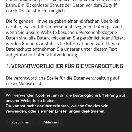
kann. Ein lückenloser Schutz der Daten vor dem Zugriff
Gesellschaft & Kultur
durch Dritte ist nicht möglich.
Gesundheit & Fitness
Die folgenden Hinweise geben einen einfachen Überblick
Haustiere
darüber, was mit Ihren personenbezogenen Daten passiert,
wenn Sie unsere Website besuchen. Personenbezogene
Heim & Garten
Daten sind alle Daten, mit denen Sie persönlich identifiziert
Hobbys & Interessen
werden können. Ausführliche Informationen zum Thema
Datenschutz entnehmen Sie unserer unter diesem Text
Immobilien
aufgeführten Datenschutzerklärung.
Karriere
1. VERANTWORTLICHER FÜR DIE VERARBEITUNG
Kinder & Familie
Kunst & Unterhaltung
Die verantwortliche Stelle für die Datenverarbeitung auf
dieser Website ist:
Musik
Nachrichten
mein sportradio de GmbH & Co. KG
Wir verwenden Cookies, um dir die bestmögliche Erfahrung auf
Neuhainholz 14
unserer Website zu bieten.
Persönliche Finanzen
Du kannst mehr darüber erfahren, welche Cookies wir
14476 Potsdam
Politik & Regierung
verwenden, oder sie unter
Einstellungen
deaktivieren.
Telefon: +49 (0) 331 / 29 85 0-11
E-Mail:
info@meinsportradio.de
Recht, Regierung & Politik
Zustimmen
Ablehnen
Die verantwortliche Stelle ist die natürliche oder juristische
Reisen