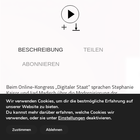
Gesellschaft & Kultur
Gesundheit & Fitness
Haustiere
Heim & Garten
Hobbys & Interessen
BESCHREIBUNG
TEILEN
Immobilien
Karriere
ABONNIEREN
Kinder & Familie
Kunst & Unterhaltung
Beim Online-Kongress „Digitaler Staat“ sprachen Stephanie
Musik
Kaiser und Ijad Madisch über die Modernisierung der
Nachrichten
Verwaltung. Die beiden Mitglieder des Digitalrats der
Wir verwenden Cookies, um dir die bestmögliche Erfahrung auf
Bundesregierung erklären im Podcast, was Behörden in
unserer Website zu bieten.
Persönliche Finanzen
Sachen Digitalisierung von Unternehmen unterscheidet
Du kannst mehr darüber erfahren, welche Cookies wir
und in welchen Bereichen Deutschland Nachholbedarf hat.
Politik & Regierung
verwenden, oder sie unter
Einstellungen
deaktivieren.
Zudem stellen sie DigitalService4Germany vor, die
Recht, Regierung & Politik
Software-Firma der Bundesregierung.
Zustimmen
Ablehnen
Reisen