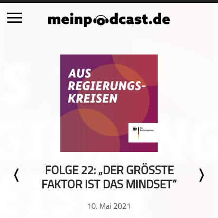
Schließen
Alle Podcasts
Automobil
Bildung
Business
Comedy
Essen & Trinken
Familie & Elternschaft
FOLGE 22: „DER GRÖSSTE F
Fiktion
AKTOR IST DAS MINDSET“
Freizeit
Geschichte
10. Mai 2021
Gesellschaft