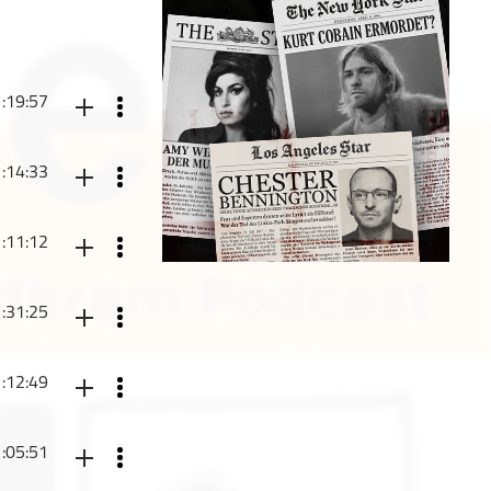
1:19:57
lesen und dann
1:14:33
llenspiele, klingt
1:11:12
n der Harley
rktung,
1:31:25
ell, Androiden
rktung,
1:12:49
oten. kostenlos-
, Science-Fiktion
rktung,
1:05:51
oten. kostenlos-