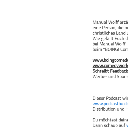
Geschichte
Gesellschaft
Gesellschaft & Kultur
Manuel Wolff erzä
eine Person, die n
Gesundheit & Fitness
christliches Land 
Haustiere
Wie gefällt Euch 
bei Manuel Wolff:
⁠
Heim & Garten
beim "BOING! Com
Hobbys & Interessen
www.boingcomedy
Immobilien
www.comedywork
Karriere
Schreibt Feedback
Werbe- und Spon
Kinder & Familie
Kunst & Unterhaltung
Musik
Dieser Podcast wi
www.podcastbu.d
Nachrichten
Distribution und H
Persönliche Finanzen
Du möchtest deine
Politik & Regierung
Dann schaue auf