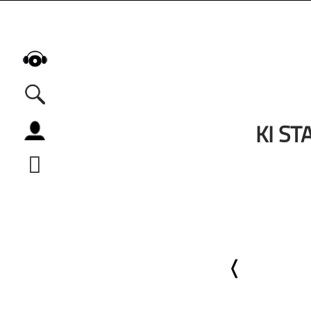
KI S
Alle Podcasts
Automobil
Bildung
Business
Comedy
Essen & Trinken
Familie & Elternschaft
Fiktion
Freizeit