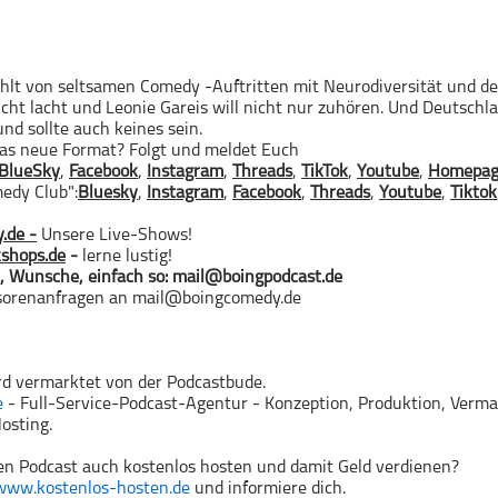
hlt von seltsamen Comedy -Auftritten mit Neurodiversität und de
icht lacht und Leonie Gareis will nicht nur zuhören. Und Deutschla
und sollte auch keines sein.
das neue Format? Folgt und meldet Euch
⁠⁠⁠⁠⁠⁠⁠⁠⁠⁠⁠⁠⁠⁠⁠⁠⁠⁠⁠⁠⁠⁠⁠⁠BlueSky⁠⁠⁠⁠⁠⁠
,
⁠⁠⁠⁠⁠⁠Facebook⁠⁠⁠⁠⁠⁠
⁠⁠⁠⁠⁠⁠⁠⁠⁠⁠⁠⁠⁠⁠⁠⁠⁠⁠⁠,
⁠⁠⁠⁠⁠⁠⁠⁠⁠⁠⁠⁠⁠⁠⁠⁠⁠⁠⁠⁠⁠⁠⁠⁠⁠Instagram⁠⁠⁠⁠⁠⁠⁠⁠⁠⁠⁠⁠⁠⁠⁠⁠⁠⁠⁠⁠⁠⁠⁠⁠⁠
,
⁠⁠⁠⁠⁠⁠⁠⁠⁠⁠⁠⁠Threads⁠⁠⁠⁠⁠⁠⁠⁠⁠⁠⁠⁠
,
⁠⁠⁠⁠⁠⁠⁠⁠⁠⁠⁠⁠TikTok⁠⁠⁠⁠⁠⁠⁠⁠⁠⁠⁠⁠
⁠⁠⁠⁠⁠⁠⁠,
⁠⁠⁠⁠⁠⁠⁠⁠⁠⁠⁠⁠Youtube⁠⁠⁠⁠⁠⁠⁠⁠⁠⁠⁠⁠
,
⁠⁠⁠⁠⁠⁠⁠⁠⁠⁠⁠⁠⁠⁠⁠⁠Homepage⁠⁠⁠⁠⁠⁠⁠⁠⁠⁠⁠
edy Club":
⁠⁠⁠⁠⁠⁠Bluesky⁠⁠⁠⁠⁠⁠
,
⁠⁠⁠⁠⁠⁠⁠⁠⁠⁠⁠⁠⁠⁠⁠⁠⁠⁠⁠⁠⁠⁠Instagram⁠⁠⁠⁠⁠⁠⁠⁠⁠⁠⁠⁠⁠⁠⁠⁠⁠⁠⁠⁠⁠⁠
,
⁠⁠⁠⁠⁠⁠⁠⁠⁠⁠⁠⁠Facebook⁠⁠⁠⁠⁠⁠⁠⁠⁠⁠⁠⁠
,
⁠⁠⁠⁠⁠⁠⁠⁠⁠⁠⁠⁠Threads⁠⁠⁠⁠⁠⁠⁠⁠⁠⁠⁠⁠
,
⁠⁠⁠⁠⁠⁠⁠⁠⁠⁠⁠⁠⁠⁠⁠⁠⁠⁠⁠⁠⁠⁠Youtube⁠⁠⁠⁠⁠⁠⁠⁠⁠⁠⁠⁠⁠⁠⁠⁠⁠⁠⁠⁠⁠⁠
,
⁠⁠⁠⁠⁠⁠⁠⁠⁠⁠⁠⁠⁠Tiktok⁠⁠⁠⁠⁠⁠⁠⁠⁠⁠⁠⁠⁠
.de
-⁠⁠⁠⁠⁠⁠⁠⁠⁠⁠⁠⁠⁠⁠⁠⁠⁠⁠⁠⁠
Unsere Live-Shows!
shops.de
-
lerne lustig!
, Wünsche, einfach so:
mail@boingpodcast.de
sorenanfragen an
mail@boingcomedy.de
rd vermarktet von der Podcastbude.
e
- Full-Service-Podcast-Agentur - Konzeption, Produktion, Verma
osting.
n Podcast auch kostenlos hosten und damit Geld verdienen?
www.kostenlos-hosten.de
und informiere dich.