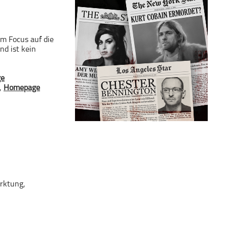
m Focus auf die
nd ist kein
⁠⁠⁠⁠⁠
,
⁠⁠⁠⁠⁠⁠⁠⁠⁠⁠⁠⁠⁠⁠⁠⁠⁠Homepage⁠⁠⁠⁠⁠⁠⁠⁠⁠⁠⁠⁠⁠⁠⁠⁠
rktung,