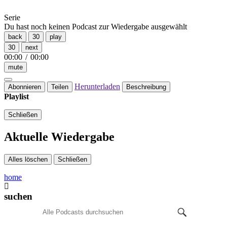
Serie
Du hast noch keinen Podcast zur Wiedergabe ausgewählt
back
30
play
30
next
00:00
/
00:00
mute
Herunterladen
Abonnieren
Teilen
Beschreibung
Playlist
Schließen
Aktuelle Wiedergabe
Alles löschen
Schließen
home
suchen