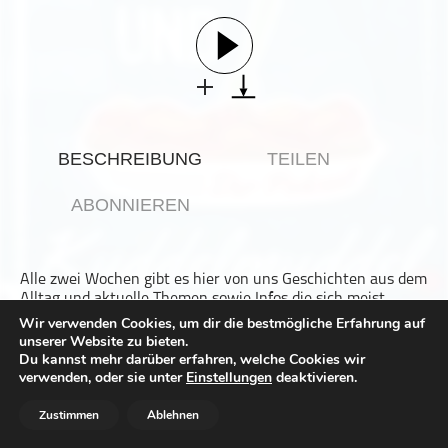
Gesellschaft & Kultur
Gesundheit & Fitness
Haustiere
Heim & Garten
Hobbys & Interessen
BESCHREIBUNG
TEILEN
Immobilien
Karriere
ABONNIEREN
Kinder & Familie
Kunst & Unterhaltung
Alle zwei Wochen gibt es hier von uns Geschichten aus dem
Musik
Alltag und aktuelle Themen sowie Infos die sich meist
Nachrichten
spontan ergeben. Genauso wie die wechselnden Inhalte.
Wir verwenden Cookies, um dir die bestmögliche Erfahrung auf
unserer Website zu bieten.
Persönliche Finanzen
Ab und zu begrüßen wir auch einen Gast.
Du kannst mehr darüber erfahren, welche Cookies wir
Politik & Regierung
verwenden, oder sie unter
Einstellungen
deaktivieren.
>> Kuddelmuddel Deluxe
Recht, Regierung & Politik
Zustimmen
Ablehnen
Dieser Podcast wird vermarktet von der Podcastbude.
Reisen