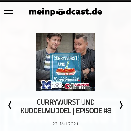
Schließen
Alle Podcasts
Automobil
Bildung
Business
Comedy
Essen & Trinken
Familie & Elternschaft
CURRYWURST UND
Fiktion
KUDDELMUDDEL | EPISODE #8
Freizeit
Geschichte
22. Mai 2021
Gesellschaft