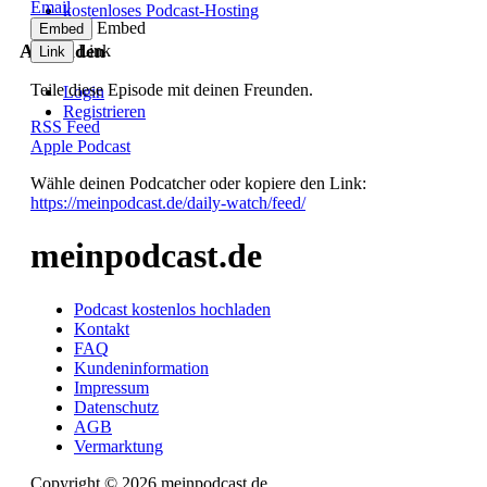
Email
kostenloses Podcast-Hosting
Embed
Embed
Anmelden
Link
Link
Teile diese Episode mit deinen Freunden.
Login
Registrieren
RSS Feed
Apple Podcast
Cookies Einstellung
Wähle deinen Podcatcher oder kopiere den Link:
https://meinpodcast.de/daily-watch/feed/
meinpodcast.de
Podcast kostenlos hochladen
Kontakt
FAQ
Kundeninformation
Impressum
Datenschutz
AGB
Vermarktung
Copyright © 2026 meinpodcast.de