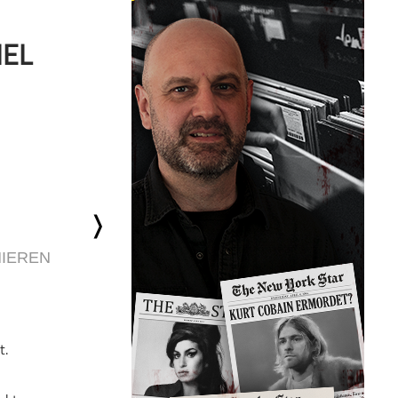
IEL
IEREN
t.