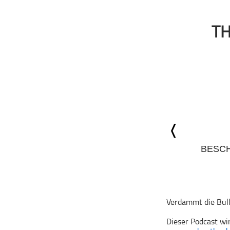
Geschichte
Gesellschaft
TH
Gesellschaft & Kultur
Gesundheit & Fitness
Haustiere
Heim & Garten
Hobbys & Interessen
Immobilien
Karriere
Kinder & Familie
BESC
Kunst & Unterhaltung
Musik
Nachrichten
Persönliche Finanzen
Verdammt die Bulle
Politik & Regierung
Dieser Podcast wi