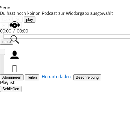
Serie
Du hast noch keinen Podcast zur Wiedergabe ausgewählt
back
30
play
30
next
00:00
/
00:00
mute
Alle Podcasts
Automobil
Bildung
Herunterladen
Abonnieren
Teilen
Beschreibung
Playlist
Business
Schließen
Comedy
Essen & Trinken
Familie & Elternschaft
Fiktion
Freizeit