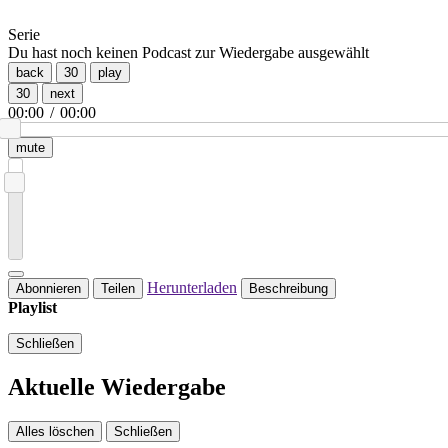
Serie
Du hast noch keinen Podcast zur Wiedergabe ausgewählt
back
30
play
30
next
00:00
/
00:00
mute
Herunterladen
Abonnieren
Teilen
Beschreibung
Playlist
Schließen
Aktuelle Wiedergabe
Alles löschen
Schließen