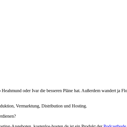
e, ob Heahmund oder Ivar die besseren Pläne hat. Außerdem wandert ja Fl
duktion, Vermarktung, Distribution und Hosting.
erdienen?
osting-Angeboten. kostenlos-hosten.de ist ein Produkt der
Podcastbude