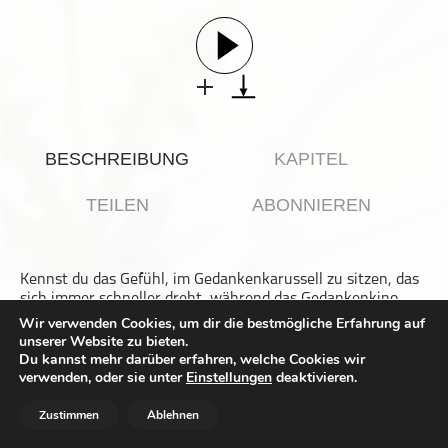
Gesellschaft & Kultur
Gesundheit & Fitness
Haustiere
Heim & Garten
Hobbys & Interessen
BESCHREIBUNG
KAPITEL
Immobilien
Karriere
TEILEN
ABONNIEREN
Kinder & Familie
Kunst & Unterhaltung
Kennst du das Gefühl, im Gedankenkarussell zu sitzen, das
Musik
sich immer schneller dreht, während das Gedankenkino
Nachrichten
unaufhörlich Szenen wiederholt und du den Ausstieg nicht
Wir verwenden Cookies, um dir die bestmögliche Erfahrung auf
findest? In dieser Folge tauchen wir in den Strom
unserer Website zu bieten.
Persönliche Finanzen
bewusster und unbewusster Gedanken ein: wie sie
Du kannst mehr darüber erfahren, welche Cookies wir
Stimmung, Selbstwahrnehmung und Entscheidungen
Politik & Regierung
verwenden, oder sie unter
Einstellungen
deaktivieren.
formen, uns klein halten oder in Schleifen fangen. Wir
Recht, Regierung & Politik
zeigen praktische Wege, Gedanken zu ordnen ohne
Zustimmen
Ablehnen
Verdrängen, nützliche Tools für überlaufende Köpfe und
Reisen