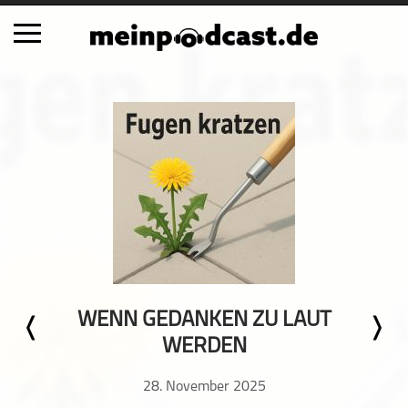
Schließen
Alle Podcasts
Automobil
Bildung
Business
Comedy
Essen & Trinken
Familie & Elternschaft
WENN GEDANKEN ZU LAUT
Fiktion
WERDEN
Freizeit
Geschichte
28. November 2025
Gesellschaft