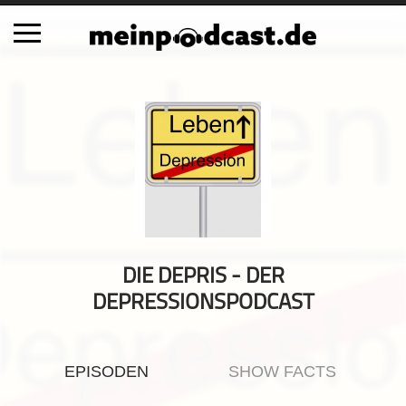
Schließen
Alle Podcasts
Automobil
Bildung
Business
Comedy
Essen & Trinken
DIE DEPRIS - DER
Familie & Elternschaft
DEPRESSIONSPODCAST
Fiktion
Freizeit
EPISODEN
SHOW FACTS
Geschichte
Gesellschaft