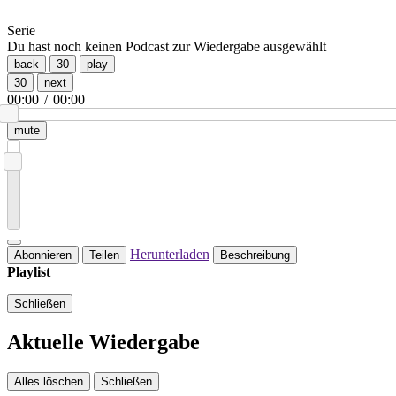
Serie
Du hast noch keinen Podcast zur Wiedergabe ausgewählt
back
30
play
30
next
00:00
/
00:00
mute
Herunterladen
Abonnieren
Teilen
Beschreibung
Playlist
Schließen
Aktuelle Wiedergabe
Alles löschen
Schließen