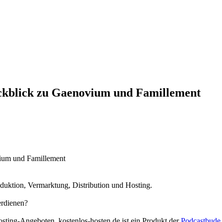
ckblick zu Gaenovium und Famillement
vium und Famillement
duktion, Vermarktung, Distribution und Hosting.
erdienen?
osting-Angeboten. kostenlos-hosten.de ist ein Produkt der
Podcastbude