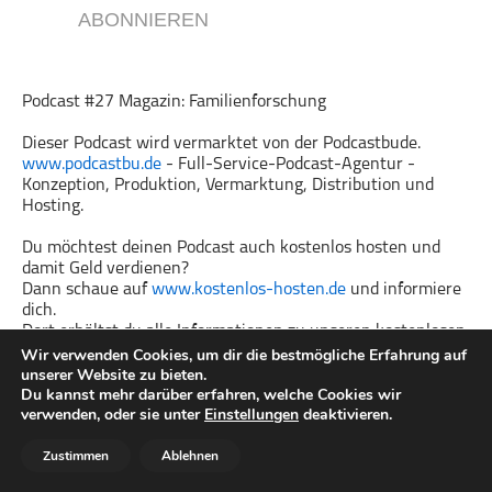
ABONNIEREN
Gesellschaft & Kultur
Gesundheit & Fitness
Haustiere
Podcast #27 Magazin: Familienforschung
Heim & Garten
Dieser Podcast wird vermarktet von der Podcastbude.
Hobbys & Interessen
www.podcastbu.de
- Full-Service-Podcast-Agentur -
Konzeption, Produktion, Vermarktung, Distribution und
Immobilien
Hosting.
Karriere
Du möchtest deinen Podcast auch kostenlos hosten und
Kinder & Familie
damit Geld verdienen?
Kunst & Unterhaltung
Dann schaue auf
www.kostenlos-hosten.de
und informiere
dich.
Musik
Dort erhältst du alle Informationen zu unseren kostenlosen
Nachrichten
Podcast-Hosting-Angeboten. kostenlos-hosten.de ist ein
Wir verwenden Cookies, um dir die bestmögliche Erfahrung auf
unserer Website zu bieten.
Produkt der
Podcastbude
.
Persönliche Finanzen
Du kannst mehr darüber erfahren, welche Cookies wir
Politik & Regierung
verwenden, oder sie unter
Einstellungen
deaktivieren.
Recht, Regierung & Politik
Zustimmen
Ablehnen
Reisen