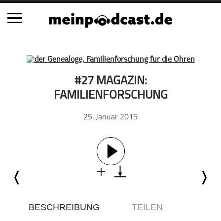
Schließen
Alle Podcasts
#27 MAGAZIN:
Automobil
FAMILIENFORSCHUNG
Bildung
25. Januar 2015
Business
Comedy
Essen & Trinken
Familie & Elternschaft
Fiktion
Freizeit
Geschichte
BESCHREIBUNG
TEILEN
Gesellschaft