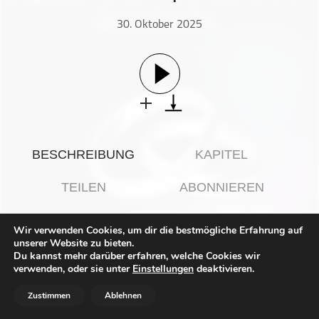
Gesellschaft & Kultur
30. Oktober 2025
Gesundheit & Fitness
Haustiere
Heim & Garten
Hobbys & Interessen
Immobilien
Karriere
BESCHREIBUNG
KAPITEL
Kinder & Familie
Kunst & Unterhaltung
TEILEN
ABONNIEREN
Musik
Nachrichten
Wir verwenden Cookies, um dir die bestmögliche Erfahrung auf
In dieser Folge von
„Der Hochzeitspodcast“
ist
Manuela von
unserer Website zu bieten.
Persönliche Finanzen
Cela Photography
aus Thalheim im Erzgebirge zu Gast.
Du kannst mehr darüber erfahren, welche Cookies wir
Politik & Regierung
verwenden, oder sie unter
Einstellungen
deaktivieren.
Seit über 20 Jahren begleitet sie kreative Projekte – vom
Recht, Regierung & Politik
Design bis zur Hochzeitsfotografie.
Zustimmen
Ablehnen
Reisen