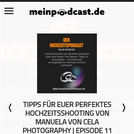
Schließen
Alle Podcasts
Automobil
Bildung
Business
Comedy
Essen & Trinken
Familie & Elternschaft
TIPPS FÜR EUER PERFEKTES
Fiktion
HOCHZEITSSHOOTING VON
Freizeit
MANUELA VON CELA
Geschichte
PHOTOGRAPHY | EPISODE 11
Gesellschaft