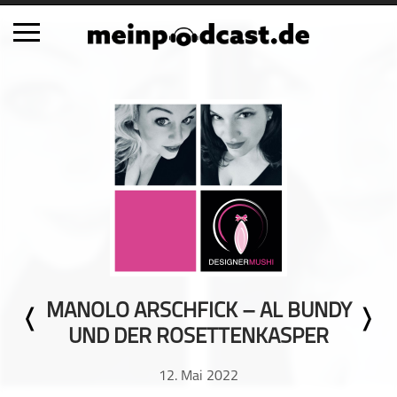
Schließen
Alle Podcasts
Automobil
Bildung
Business
Comedy
Essen & Trinken
Familie & Elternschaft
MANOLO ARSCHFICK – AL BUNDY
Fiktion
UND DER ROSETTENKASPER
Freizeit
Geschichte
12. Mai 2022
Gesellschaft