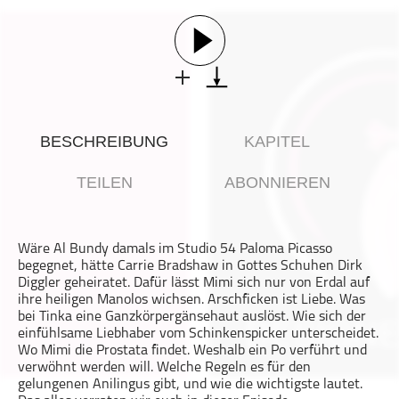
Gesellschaft & Kultur
Gesundheit & Fitness
Haustiere
Heim & Garten
Hobbys & Interessen
BESCHREIBUNG
KAPITEL
Immobilien
Karriere
TEILEN
ABONNIEREN
Kinder & Familie
Kunst & Unterhaltung
Wäre Al Bundy damals im Studio 54 Paloma Picasso
Musik
begegnet, hätte Carrie Bradshaw in Gottes Schuhen Dirk
Nachrichten
Diggler geheiratet. Dafür lässt Mimi sich nur von Erdal auf
ihre heiligen Manolos wichsen. Arschficken ist Liebe. Was
Persönliche Finanzen
bei Tinka eine Ganzkörpergänsehaut auslöst. Wie sich der
einfühlsame Liebhaber vom Schinkenspicker unterscheidet.
Politik & Regierung
Wo Mimi die Prostata findet. Weshalb ein Po verführt und
Recht, Regierung & Politik
verwöhnt werden will. Welche Regeln es für den
gelungenen Anilingus gibt, und wie die wichtigste lautet.
Reisen