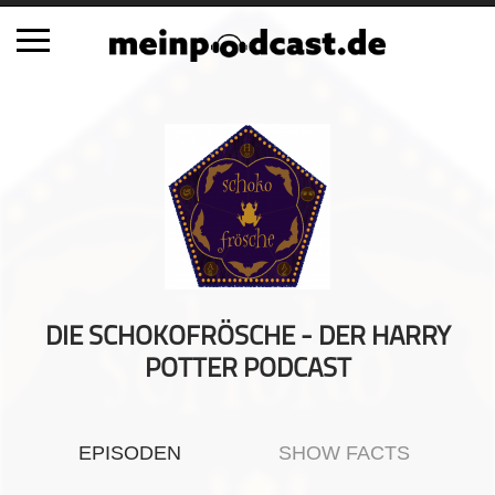
Schließen
Alle Podcasts
Automobil
Bildung
Business
Comedy
Essen & Trinken
DIE SCHOKOFRÖSCHE - DER HARRY
Familie & Elternschaft
POTTER PODCAST
Fiktion
Freizeit
EPISODEN
SHOW FACTS
Geschichte
Gesellschaft