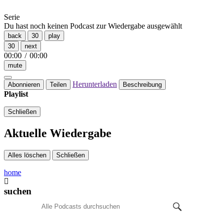
Serie
Du hast noch keinen Podcast zur Wiedergabe ausgewählt
back
30
play
30
next
00:00
/
00:00
mute
Herunterladen
Abonnieren
Teilen
Beschreibung
Playlist
Schließen
Aktuelle Wiedergabe
Alles löschen
Schließen
home
suchen