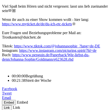
Viel Spaß beim Hören und nicht vergessen: lasst uns lieb zueinander
sein🫶🏼
Wenn ihr auch zu einer Show kommen wollt - hier lang:
https://www.myticket.de/de/du-ich-etc-tickets
🌞
Eure Fragen und Beziehungsprobleme per Mail an:
Trostkasten@duichetc.de
Tiktok:
https://www.tiktok.com/@johannasophie_?lang=de-DE
Instagram:
https://www.instagram.com/picturing.spirit/?hl=de
Buch:
https://www.penguin.de/Paperback/Wie-liebst-du-
denn/Johanna-Sophie/Goldmann/e623628.rhd
00:00:00
Begrüßung
00:21:38
Streit der Woche
Facebook
Tweet
Email
Embed
Embed
Link
Link