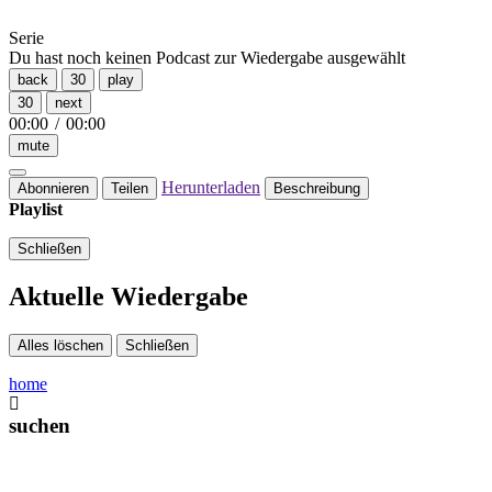
Serie
Du hast noch keinen Podcast zur Wiedergabe ausgewählt
back
30
play
30
next
00:00
/
00:00
mute
Herunterladen
Abonnieren
Teilen
Beschreibung
Playlist
Schließen
Aktuelle Wiedergabe
Alles löschen
Schließen
home
suchen