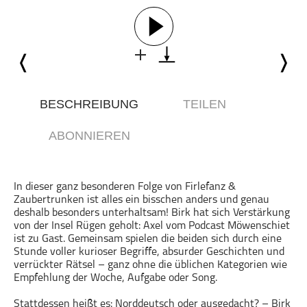
Comedy
Essen & Trinken
Familie & Elternschaft
Fiktion
Freizeit
Geschichte
BESCHREIBUNG
TEILEN
Gesellschaft
ABONNIEREN
Gesellschaft & Kultur
Gesundheit & Fitness
Haustiere
In dieser ganz besonderen Folge von Firlefanz &
Zaubertrunken ist alles ein bisschen anders und genau
Heim & Garten
deshalb besonders unterhaltsam! Birk hat sich Verstärkung
Hobbys & Interessen
von der Insel Rügen geholt: Axel vom Podcast Möwenschiet
ist zu Gast. Gemeinsam spielen die beiden sich durch eine
Immobilien
Stunde voller kurioser Begriffe, absurder Geschichten und
Karriere
verrückter Rätsel – ganz ohne die üblichen Kategorien wie
Empfehlung der Woche, Aufgabe oder Song.
Kinder & Familie
Kunst & Unterhaltung
Stattdessen heißt es: Norddeutsch oder ausgedacht? – Birk