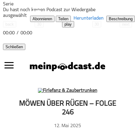
Serie
Du hast noch keinen Podcast zur Wiedergabe
ausgewählt
Herunterladen
Abonnieren
Teilen
Beschreibung
back
30
play
30
next
00:00
/
00:00
Schließen
Alle Podcasts
MÖWEN ÜBER RÜGEN – FOLGE
Automobil
246
Bildung
12. Mai 2025
Business