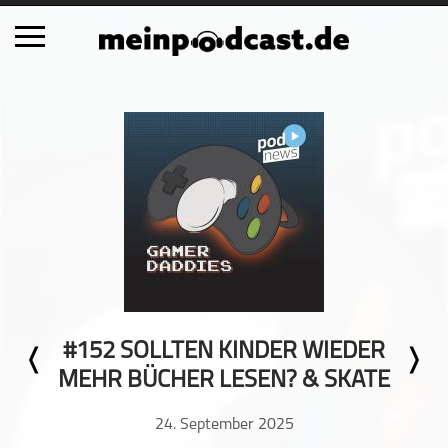
Schließen
Alle Podcasts
Automobil
Bildung
Business
Comedy
Essen & Trinken
Familie & Elternschaft
#152 SOLLTEN KINDER WIEDER
Fiktion
MEHR BÜCHER LESEN? & SKATE
Freizeit
Geschichte
24. September 2025
Gesellschaft