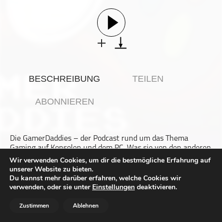
Gesellschaft & Kultur
Gesundheit & Fitness
Haustiere
Heim & Garten
Hobbys & Interessen
BESCHREIBUNG
TEILEN
Immobilien
Karriere
ABONNIEREN
Kinder & Familie
Kunst & Unterhaltung
Die GamerDaddies – der Podcast rund um das Thema
Musik
Gaming auf Konsolen und dem PC. Was sie von den anderen
Nachrichten
Podcasts zum Thema Videospiele unterscheidet, ist, dass sie
Wir verwenden Cookies, um dir die bestmögliche Erfahrung auf
alles aus dem Blickwinkel von Vätern für Väter betrachten.
unserer Website zu bieten.
Persönliche Finanzen
Du kannst mehr darüber erfahren, welche Cookies wir
Gerit und Buddha analysieren, ob Computerspiele
Politik & Regierung
verwenden, oder sie unter
Einstellungen
deaktivieren.
familientauglich sind und sprechen darüber, wie man am
Recht, Regierung & Politik
besten Familie, Kinder, Gaming und andere Hobbies unter
Zustimmen
Ablehnen
einen Hut bekommt. Diesmal geht es um das Thema:
Reisen