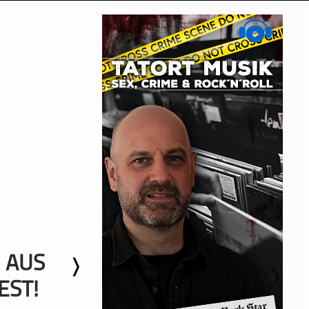
 AUS
EST!