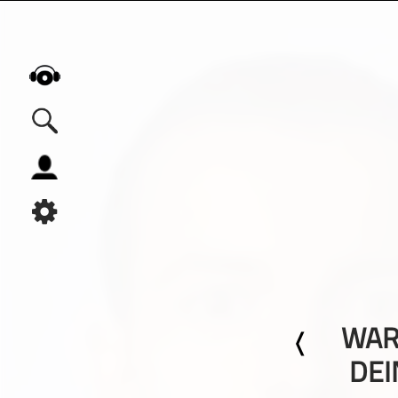
Alle Podcasts
Automobil
Bildung
Business
Comedy
Essen & Trinken
WAR
Familie & Elternschaft
Fiktion
DEI
Freizeit