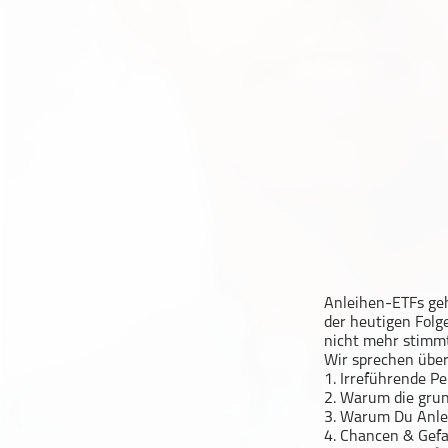
Geschichte
Gesellschaft
Gesellschaft & Kultur
Gesundheit & Fitness
Haustiere
Heim & Garten
Hobbys & Interessen
Immobilien
Karriere
Kinder & Familie
Anleihen-ETFs geh
Kunst & Unterhaltung
der heutigen Folge
Musik
nicht mehr stimmt
Wir sprechen über
Nachrichten
1. Irreführende P
Persönliche Finanzen
2. Warum die grund
3. Warum Du Anlei
Politik & Regierung
4. Chancen & Gefa