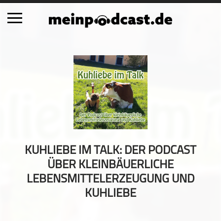
Schließen
Alle Podcasts
Automobil
Bildung
Business
Comedy
Essen & Trinken
KUHLIEBE IM TALK: DER PODCAST
Familie & Elternschaft
ÜBER KLEINBÄUERLICHE
Fiktion
LEBENSMITTELERZEUGUNG UND
Freizeit
KUHLIEBE
Geschichte
Gesellschaft