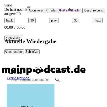
Serie
Du hast noch keinen Podcast zur Wiedergabe
Herunterladen
Abonnieren
Teilen
Beschreibung
ausgewählt
back
30
play
30
next
00:00
/
00:00
Schließen
Aktuelle Wiedergabe
Alles löschen
Schließen
suchen
Letzte Episode
anzeigen
Alle Podcasts
Automobil