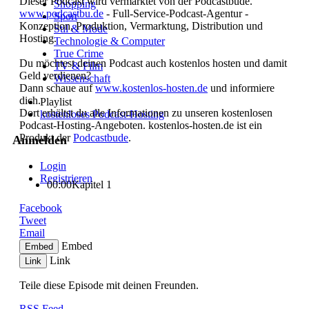
Dieser Podcast wird vermarktet von der Podcastbude.
Shopping
www.podcastbu.de
- Full-Service-Podcast-Agentur -
Sport
Konzeption, Produktion, Vermarktung, Distribution und
Stil & Mode
Hosting.
Technologie & Computer
True Crime
Du möchtest deinen Podcast auch kostenlos hosten und damit
TV & Film
Geld verdienen?
Wissenschaft
Dann schaue auf
www.kostenlos-hosten.de
und informiere
dich.
Playlist
Dort erhältst du alle Informationen zu unseren kostenlosen
kostenloses Podcast-Hosting
Podcast-Hosting-Angeboten. kostenlos-hosten.de ist ein
Produkt der
Podcastbude
.
Anmelden
Login
Registrieren
00:00
Kapitel 1
Cookies Einstellung
Facebook
Tweet
Email
Embed
Embed
Link
Link
Teile diese Episode mit deinen Freunden.
RSS Feed