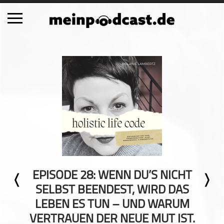
Schließen
Alle Podcasts
Automobil
Bildung
Business
Comedy
Essen & Trinken
Familie & Elternschaft
EPISODE 28: WENN DU’S NICHT
Fiktion
SELBST BEENDEST, WIRD DAS
Freizeit
LEBEN ES TUN – UND WARUM
Geschichte
VERTRAUEN DER NEUE MUT IST.
Gesellschaft