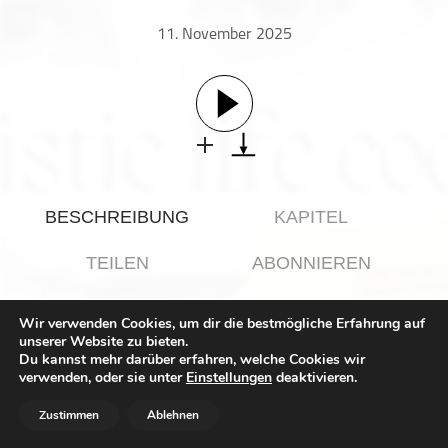
Gesellschaft & Kultur
11. November 2025
Gesundheit & Fitness
Haustiere
Heim & Garten
Hobbys & Interessen
Immobilien
Karriere
BESCHREIBUNG
KAPITEL
Kinder & Familie
Kunst & Unterhaltung
TEILEN
ABONNIEREN
Musik
Nachrichten
Wir verwenden Cookies, um dir die bestmögliche Erfahrung auf
In dieser Folge spreche ich über das, was 2025 wirklich von
unserer Website zu bieten.
Persönliche Finanzen
uns will: Fertigwerden.
Du kannst mehr darüber erfahren, welche Cookies wir
Politik & Regierung
verwenden, oder sie unter
Einstellungen
deaktivieren.
Über Entscheidungen, die wir zu lange aufschieben, und
Recht, Regierung & Politik
darüber, warum Vertrauen keine Emotion ist, sondern eine
Zustimmen
Ablehnen
bewusste Wahl.
Reisen