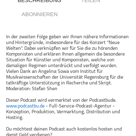
BESCHREIBUNG
TEILEN
Gesellschaft & Kultur
ABONNIEREN
Gesundheit & Fitness
Haustiere
Heim & Garten
In der zweiten Folge geben wir Ihnen nähere Informationen
und Hintergründe, insbesondere für das Konzert "Neue
Hobbys & Interessen
Welten". Dabei verknüpfen wir für Sie die zu hörenden
Immobilien
Komponisten und erklären Ihnen allgemein die besondere
Situation für Künstler und Komponisten, welche von
Karriere
damaligen Regimen unterdrückt und verfolgt wurden.
Kinder & Familie
Vielen Dank an Angelina Sowa vom Institut für
Musikwissenschaften der Universität Regensburg für die
Kunst & Unterhaltung
tatkräftige Unterstützung in Recherche und Skript.
Musik
Moderation: Stefan Shen
Nachrichten
Dieser Podcast wird vermarktet von der Podcastbude.
Persönliche Finanzen
www.podcastbu.de
- Full-Service-Podcast-Agentur -
Konzeption, Produktion, Vermarktung, Distribution und
Politik & Regierung
Hosting.
Recht, Regierung & Politik
Du möchtest deinen Podcast auch kostenlos hosten und
Reisen
damit Geld verdienen?