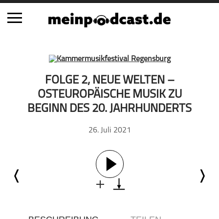
Schließen
Alle Podcasts
FOLGE 2, NEUE WELTEN –
Automobil
OSTEUROPÄISCHE MUSIK ZU
Bildung
BEGINN DES 20. JAHRHUNDERTS
Business
26. Juli 2021
Comedy
Essen & Trinken
Familie & Elternschaft
Fiktion
Freizeit
Geschichte
Gesellschaft