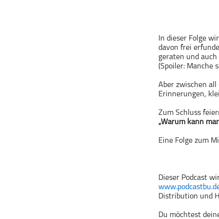
Geschichte
Gesellschaft
Gesellschaft & Kultur
In dieser Folge wi
davon frei erfund
Gesundheit & Fitness
geraten und auch 
Haustiere
(Spoiler: Manche s
Heim & Garten
Aber zwischen all
Hobbys & Interessen
Erinnerungen, kl
Immobilien
Zum Schluss feiern
Karriere
„Warum kann man F
Kinder & Familie
Eine Folge zum Mi
Kunst & Unterhaltung
Musik
Dieser Podcast wi
Nachrichten
www.podcastbu.d
Persönliche Finanzen
Distribution und H
Politik & Regierung
Du möchtest deine