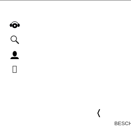
Alle Podcasts
Automobil
Bildung
Business
Comedy
Essen & Trinken
Familie & Elternschaft
Fiktion
BESC
Freizeit