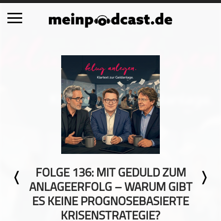
Schließen
Alle Podcasts
Automobil
Bildung
Business
Comedy
Essen & Trinken
Familie & Elternschaft
FOLGE 136: MIT GEDULD ZUM
Fiktion
ANLAGEERFOLG – WARUM GIBT
Freizeit
ES KEINE PROGNOSEBASIERTE
Geschichte
KRISENSTRATEGIE?
Gesellschaft