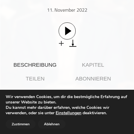
Gesellschaft & Kultur
11. November 2022
Gesundheit & Fitness
Haustiere
Heim & Garten
Hobbys & Interessen
Immobilien
Karriere
BESCHREIBUNG
KAPITEL
Kinder & Familie
Kunst & Unterhaltung
TEILEN
ABONNIEREN
Musik
Nachrichten
Wir verwenden Cookies, um dir die bestmögliche Erfahrung auf
unserer Website zu bieten.
Persönliche Finanzen
Rezessionssorgen, Inflation und geldpolitische
Du kannst mehr darüber erfahren, welche Cookies wir
Politik & Regierung
verwenden, oder sie unter
Bremsmanöver der Notenbanken bilden derzeit eine
Einstellungen
deaktivieren.
außergewöhnliche Gemengelage. Anlegerinnen und
Recht, Regierung & Politik
Anlegern fällt es zunehmend schwer, angesichts der
Zustimmen
Ablehnen
Marktturbulenzen die Nerven zu behalten. In dieser
Reisen