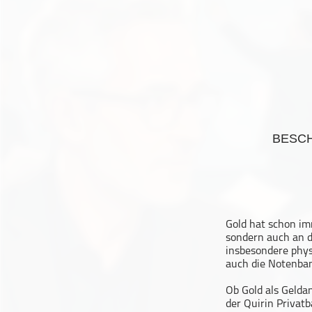
Geschichte
Gesellschaft
Gesellschaft & Kultur
Gesundheit & Fitness
Haustiere
Heim & Garten
Hobbys & Interessen
BESC
Immobilien
Karriere
Kinder & Familie
Kunst & Unterhaltung
Gold hat schon im
Musik
sondern auch an d
insbesondere phys
Nachrichten
auch die Notenban
Persönliche Finanzen
Ob Gold als Geldan
Politik & Regierung
der Quirin Privatb