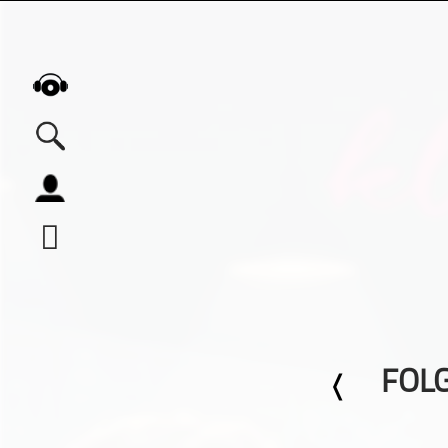
Alle Podcasts
Automobil
Bildung
Business
Comedy
Essen & Trinken
FOLG
Familie & Elternschaft
Fiktion
Freizeit