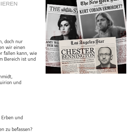
IEREN
n, doch nur
en wir einen
 fallen kann, wie
m Bereich ist und
hmidt,
uirion und
a Erben und
en zu befassen?