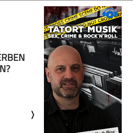
RERBEN
N?