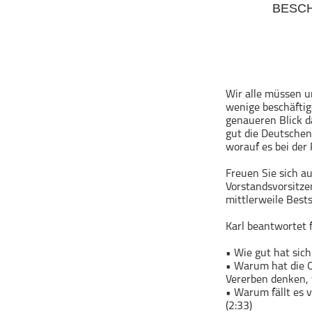
BESC
Geschichte
Gesellschaft
Gesellschaft & Kultur
Gesundheit & Fitness
Haustiere
Wir alle müssen u
wenige beschäftig
Heim & Garten
genaueren Blick d
Hobbys & Interessen
gut die Deutschen
worauf es bei der
Immobilien
Karriere
Freuen Sie sich a
Vorstandsvorsitze
Kinder & Familie
mittlerweile Bests
Kunst & Unterhaltung
Karl beantwortet 
Musik
• Wie gut hat sic
Nachrichten
• Warum hat die Q
Persönliche Finanzen
Vererben denken, 
• Warum fällt es 
Politik & Regierung
(2:33)