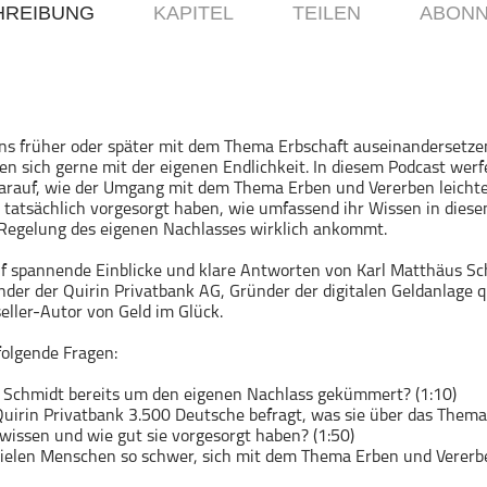
HREIBUNG
KAPITEL
TEILEN
ABONN
ns früher oder später mit dem Thema Erbschaft auseinandersetze
en sich gerne mit der eigenen Endlichkeit. In diesem Podcast werf
arauf, wie der Umgang mit dem Thema Erben und Vererben leichter
 tatsächlich vorgesorgt haben, wie umfassend ihr Wissen in diese
 Regelung des eigenen Nachlasses wirklich ankommt.
uf spannende Einblicke und klare Antworten von Karl Matthäus Sc
nder der Quirin Privatbank AG, Gründer der digitalen Geldanlage q
eller-Autor von Geld im Glück.
folgende Fragen:
h Schmidt bereits um den eigenen Nachlass gekümmert? (1:10)
uirin Privatbank 3.500 Deutsche befragt, was sie über das Them
wissen und wie gut sie vorgesorgt haben? (1:50)
vielen Menschen so schwer, sich mit dem Thema Erben und Vererb