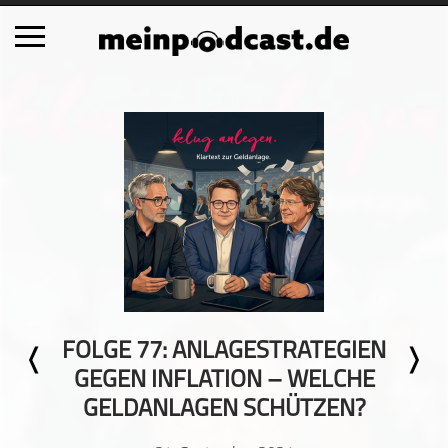
Schließen
Alle Podcasts
Automobil
Bildung
Business
Comedy
Essen & Trinken
Familie & Elternschaft
FOLGE 77: ANLAGESTRATEGIEN
Fiktion
GEGEN INFLATION – WELCHE
Freizeit
GELDANLAGEN SCHÜTZEN?
Geschichte
Gesellschaft