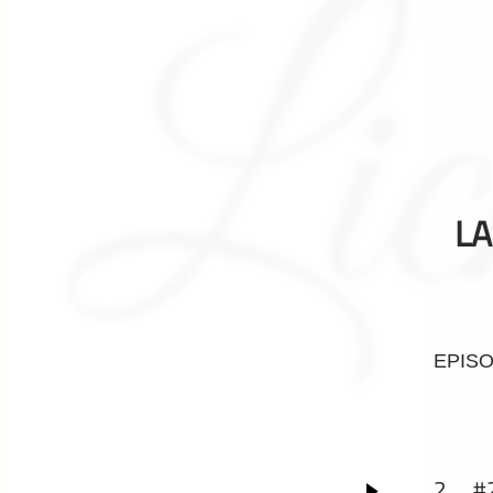
Geschichte
Gesellschaft
Gesellschaft & Kultur
Gesundheit & Fitness
Haustiere
Heim & Garten
Hobbys & Interessen
LA
Immobilien
Karriere
Kinder & Familie
Kunst & Unterhaltung
EPIS
Musik
Nachrichten
Persönliche Finanzen
Politik & Regierung
2.
#