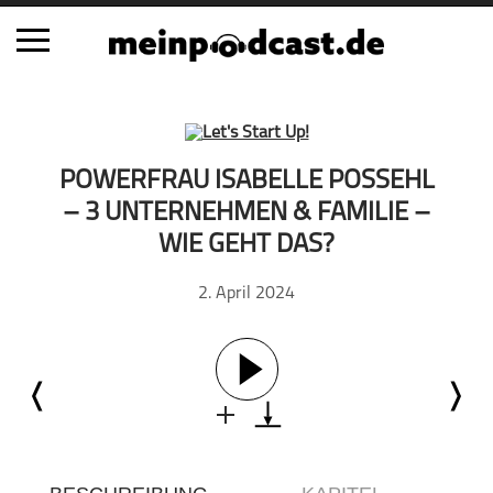
Schließen
Alle Podcasts
POWERFRAU ISABELLE POSSEHL
Automobil
– 3 UNTERNEHMEN & FAMILIE –
Bildung
WIE GEHT DAS?
Business
2. April 2024
Comedy
Essen & Trinken
Familie & Elternschaft
Fiktion
Freizeit
Geschichte
Gesellschaft