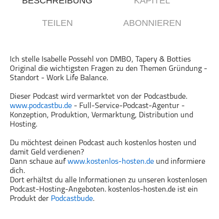
BESCHREIBUNG
KAPITEL
Gesellschaft & Kultur
TEILEN
ABONNIEREN
Gesundheit & Fitness
Haustiere
Heim & Garten
Ich stelle Isabelle Possehl von DMBO, Tapery & Botties
Original die wichtigsten Fragen zu den Themen Gründung -
Hobbys & Interessen
Standort - Work Life Balance.
Immobilien
Dieser Podcast wird vermarktet von der Podcastbude.
Karriere
www.podcastbu.de
- Full-Service-Podcast-Agentur -
Kinder & Familie
Konzeption, Produktion, Vermarktung, Distribution und
Hosting.
Kunst & Unterhaltung
Musik
Du möchtest deinen Podcast auch kostenlos hosten und
damit Geld verdienen?
Nachrichten
Dann schaue auf
www.kostenlos-hosten.de
und informiere
Persönliche Finanzen
dich.
Dort erhältst du alle Informationen zu unseren kostenlosen
Politik & Regierung
Podcast-Hosting-Angeboten. kostenlos-hosten.de ist ein
Recht, Regierung & Politik
Produkt der
Podcastbude
.
Reisen