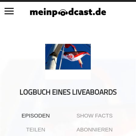
Schließen
Alle Podcasts
Automobil
Bildung
Business
Comedy
Essen & Trinken
LOGBUCH EINES LIVEABOARDS
Familie & Elternschaft
Fiktion
EPISODEN
SHOW FACTS
Freizeit
Geschichte
TEILEN
ABONNIEREN
Gesellschaft