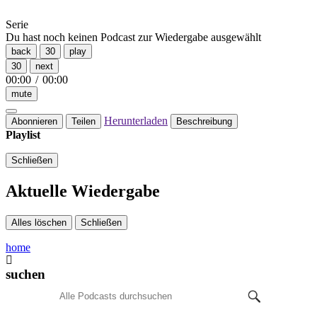
Serie
Du hast noch keinen Podcast zur Wiedergabe ausgewählt
back
30
play
30
next
00:00
/
00:00
mute
Herunterladen
Abonnieren
Teilen
Beschreibung
Playlist
Schließen
Aktuelle Wiedergabe
Alles löschen
Schließen
home
suchen