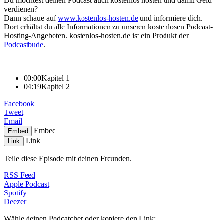
Du möchtest deinen Podcast auch kostenlos hosten und damit Geld
verdienen?
Dann schaue auf
www.kostenlos-hosten.de
und informiere dich.
Dort erhältst du alle Informationen zu unseren kostenlosen Podcast-
Hosting-Angeboten. kostenlos-hosten.de ist ein Produkt der
Podcastbude
.
00:00
Kapitel 1
04:19
Kapitel 2
Facebook
Tweet
Email
Embed
Embed
Link
Link
Teile diese Episode mit deinen Freunden.
RSS Feed
Apple Podcast
Spotify
Deezer
Wähle deinen Podcatcher oder kopiere den Link: