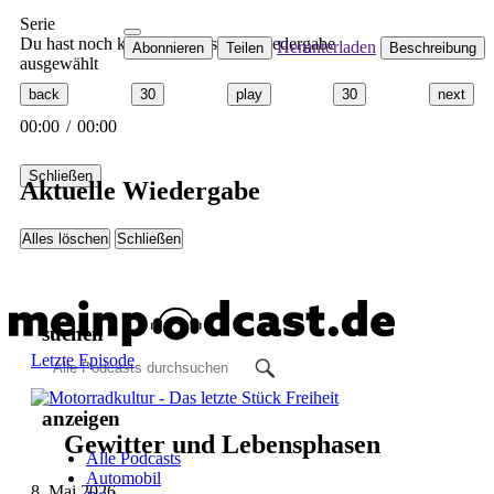
Serie
Du hast noch keinen Podcast zur Wiedergabe
Herunterladen
Abonnieren
Teilen
Beschreibung
ausgewählt
back
30
play
30
next
00:00
/
00:00
Schließen
Aktuelle Wiedergabe
Alles löschen
Schließen
suchen
Letzte Episode
anzeigen
Gewitter und Lebensphasen
Alle Podcasts
Automobil
8. Mai 2026