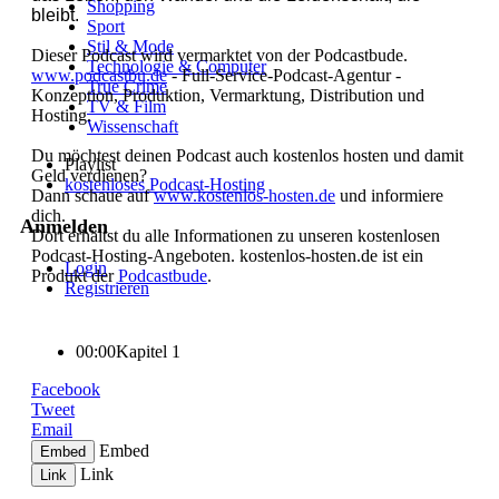
Shopping
bleibt.
Sport
Stil & Mode
Dieser Podcast wird vermarktet von der Podcastbude.
Technologie & Computer
www.podcastbu.de
- Full-Service-Podcast-Agentur -
True Crime
Konzeption, Produktion, Vermarktung, Distribution und
TV & Film
Hosting.
Wissenschaft
Du möchtest deinen Podcast auch kostenlos hosten und damit
Playlist
Geld verdienen?
kostenloses Podcast-Hosting
Dann schaue auf
www.kostenlos-hosten.de
und informiere
dich.
Anmelden
Dort erhältst du alle Informationen zu unseren kostenlosen
Podcast-Hosting-Angeboten. kostenlos-hosten.de ist ein
Login
Produkt der
Podcastbude
.
Registrieren
Cookies Einstellung
00:00
Kapitel 1
Facebook
Tweet
Email
Embed
Embed
Link
Link