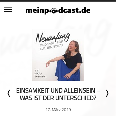
Schließen
Alle Podcasts
Automobil
Bildung
Business
Comedy
Essen & Trinken
Familie & Elternschaft
EINSAMKEIT UND ALLEINSEIN –
Fiktion
WAS IST DER UNTERSCHIED?
Freizeit
Geschichte
17. März 2019
Gesellschaft