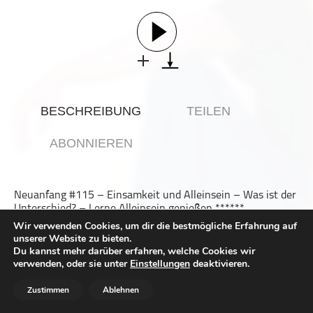
Gesellschaft & Kultur
Gesundheit & Fitness
Haustiere
Heim & Garten
Hobbys & Interessen
BESCHREIBUNG
TEILEN
Immobilien
Karriere
ABONNIEREN
Kinder & Familie
Kunst & Unterhaltung
Neuanfang #115 – Einsamkeit und Alleinsein – Was ist der
Musik
Unterschied? – Lerne Alleinsein genießen ******
Nachrichten
Wir verwenden Cookies, um dir die bestmögliche Erfahrung auf
Einsamkeit und Alleinsein sind „technisch” gesehen zwei
unserer Website zu bieten.
Persönliche Finanzen
unterschiedliche Beschreibungen für dieselbe Tatsache.
Du kannst mehr darüber erfahren, welche Cookies wir
Nämlich dafür, dass ein Mensch gerade ohne die
Politik & Regierung
verwenden, oder sie unter
Einstellungen
deaktivieren.
Gesellschaft eines anderen ist. Und trotzdem liegen Welten
Recht, Regierung & Politik
zwischen den Zuständen bzw. vor allem zwischen den
Zustimmen
Ablehnen
damit verbundenen Gefühlen.
Reisen