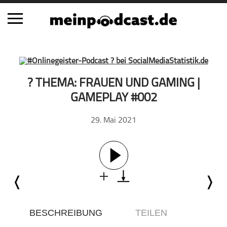
Schließen
Alle Podcasts
? THEMA: FRAUEN UND GAMING |
Automobil
GAMEPLAY #002
Bildung
29. Mai 2021
Business
Comedy
Essen & Trinken
Familie & Elternschaft
Fiktion
Freizeit
Geschichte
BESCHREIBUNG
TEILEN
Gesellschaft