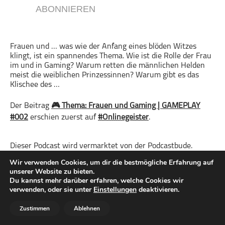
ABONNIEREN
Gesellschaft & Kultur
Gesundheit & Fitness
Haustiere
Frauen und … was wie der Anfang eines blöden Witzes
klingt, ist ein spannendes Thema. Wie ist die Rolle der Frau
Heim & Garten
im und in Gaming? Warum retten die männlichen Helden
Hobbys & Interessen
meist die weiblichen Prinzessinnen? Warum gibt es das
Klischee des …
Immobilien
Karriere
Der Beitrag
🎮 Thema: Frauen und Gaming | GAMEPLAY
Kinder & Familie
#002
erschien zuerst auf
#Onlinegeister
.
Kunst & Unterhaltung
Musik
Dieser Podcast wird vermarktet von der Podcastbude.
www.podcastbu.de
- Full-Service-Podcast-Agentur -
Nachrichten
Wir verwenden Cookies, um dir die bestmögliche Erfahrung auf
Konzeption, Produktion, Vermarktung, Distribution und
unserer Website zu bieten.
Persönliche Finanzen
Hosting.
Du kannst mehr darüber erfahren, welche Cookies wir
Politik & Regierung
verwenden, oder sie unter
Einstellungen
deaktivieren.
Du möchtest deinen Podcast auch kostenlos hosten und
Recht, Regierung & Politik
damit Geld verdienen?
Zustimmen
Ablehnen
Dann schaue auf
www.kostenlos-hosten.de
und informiere
Reisen
dich.