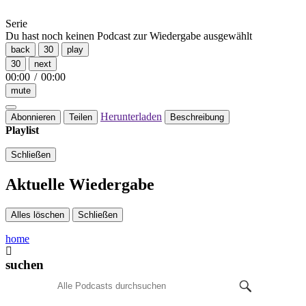
Serie
Du hast noch keinen Podcast zur Wiedergabe ausgewählt
back
30
play
30
next
00:00
/
00:00
mute
Herunterladen
Abonnieren
Teilen
Beschreibung
Playlist
Schließen
Aktuelle Wiedergabe
Alles löschen
Schließen
home
suchen