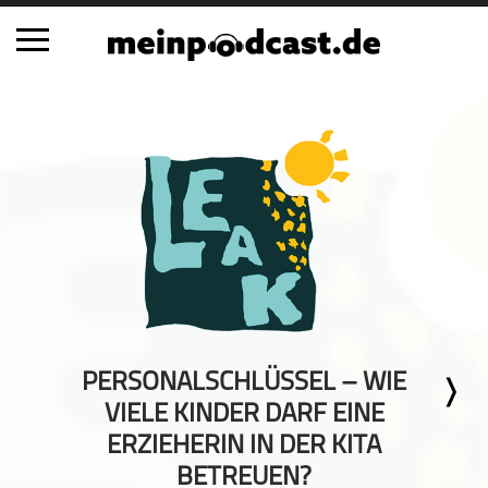
Schließen
Alle Podcasts
Automobil
Bildung
Business
Comedy
Essen & Trinken
Familie & Elternschaft
PERSONALSCHLÜSSEL – WIE
Fiktion
VIELE KINDER DARF EINE
Freizeit
ERZIEHERIN IN DER KITA
Geschichte
BETREUEN?
Gesellschaft