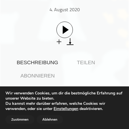
Gesellschaft & Kultur
4. August 2020
Gesundheit & Fitness
Haustiere
Heim & Garten
Hobbys & Interessen
Immobilien
Karriere
BESCHREIBUNG
TEILEN
Kinder & Familie
Kunst & Unterhaltung
ABONNIEREN
Musik
Nachrichten
Wir verwenden Cookies, um dir die bestmögliche Erfahrung auf
Wie funktioniert der Personalschlüssel in Berliner Kitas?
unserer Website zu bieten.
Persönliche Finanzen
Roland Kern vom
Dachverband der Kinder- und
Du kannst mehr darüber erfahren, welche Cookies wir
Schülerläden (DaKS)
Politik & Regierung
erklärt die Hintergründe und wie
verwenden, oder sie unter
Einstellungen
deaktivieren.
Eltern erkennen können, ob in der eigenen Kita alles passt.
Recht, Regierung & Politik
Zustimmen
Ablehnen
Reisen