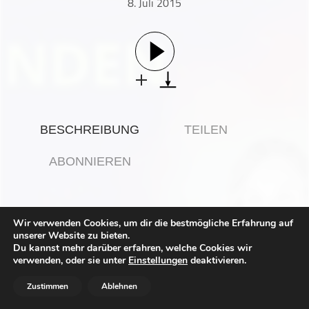
8. Juli 2015
Gesellschaft & Kultur
Gesundheit & Fitness
Haustiere
Heim & Garten
Hobbys & Interessen
Immobilien
BESCHREIBUNG
TEILEN
Karriere
Kinder & Familie
ABONNIEREN
Kunst & Unterhaltung
Musik
Dieses ist ein etwas anderer und spezieller
Nachrichten
Wir verwenden Cookies, um dir die bestmögliche Erfahrung auf
Beitrag.
unserer Website zu bieten.
Persönliche Finanzen
Du kannst mehr darüber erfahren, welche Cookies wir
Ich stecke mitten im Umzug, streiche Wände,
Politik & Regierung
verwenden, oder sie unter
Einstellungen
deaktivieren.
packe Kartons und schleppe Möbel - was du im Podcast
auch hören kannst :)
Recht, Regierung & Politik
Zustimmen
Ablehnen
Reisen
Diese Woche wird die neue Homebase