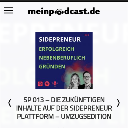
Schließen
Alle Podcasts
Automobil
Bildung
Business
Comedy
Essen & Trinken
Familie & Elternschaft
SP 013 – DIE ZUKÜNFTIGEN
Fiktion
INHALTE AUF DER SIDEPRENEUR
Freizeit
PLATTFORM – UMZUGSEDITION
Geschichte
Gesellschaft