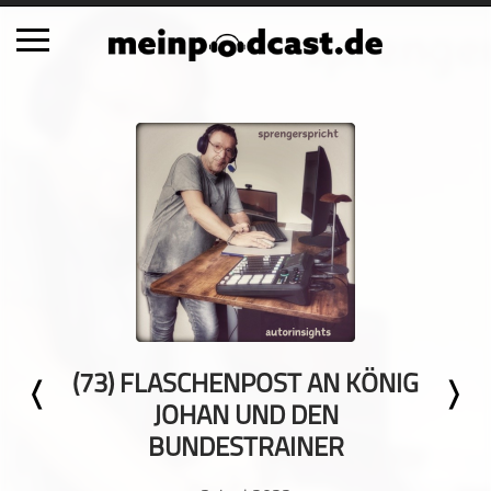
Schließen
Alle Podcasts
Automobil
Bildung
Business
Comedy
Essen & Trinken
Familie & Elternschaft
(73) FLASCHENPOST AN KÖNIG
Fiktion
JOHAN UND DEN
Freizeit
BUNDESTRAINER
Geschichte
Gesellschaft