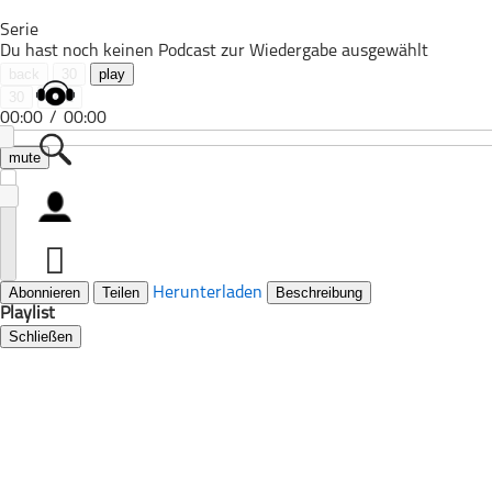
Serie
Du hast noch keinen Podcast zur Wiedergabe ausgewählt
back
30
play
30
next
00:00
/
00:00
mute
Alle Podcasts
Automobil
Bildung
Abonnieren
Teilen
Herunterladen
Beschreibung
Playlist
Business
Schließen
Comedy
Essen & Trinken
Familie & Elternschaft
Fiktion
Freizeit