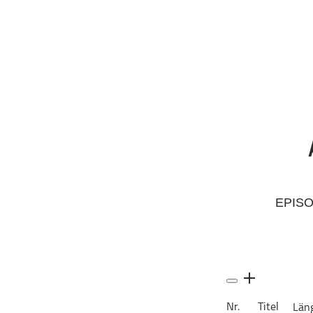
Geschichte
Gesellschaft
Gesellschaft & Kultur
Gesundheit & Fitness
Haustiere
Heim & Garten
Hobbys & Interessen
Immobilien
Karriere
Kinder & Familie
EPIS
Kunst & Unterhaltung
Musik
Nachrichten
Persönliche Finanzen
Politik & Regierung
Nr.
Titel
Län