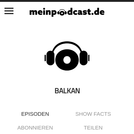
Schließen
Alle Podcasts
Automobil
Bildung
Business
Comedy
Essen & Trinken
BALKAN
Familie & Elternschaft
Fiktion
EPISODEN
SHOW FACTS
Freizeit
Geschichte
ABONNIEREN
TEILEN
Gesellschaft