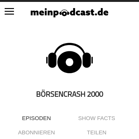
Schließen
Alle Podcasts
Automobil
Bildung
Business
Comedy
Essen & Trinken
BÖRSENCRASH 2000
Familie & Elternschaft
Fiktion
EPISODEN
SHOW FACTS
Freizeit
Geschichte
ABONNIEREN
TEILEN
Gesellschaft