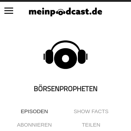
Schließen
Alle Podcasts
Automobil
Bildung
Business
Comedy
Essen & Trinken
BÖRSENPROPHETEN
Familie & Elternschaft
Fiktion
EPISODEN
SHOW FACTS
Freizeit
Geschichte
ABONNIEREN
TEILEN
Gesellschaft