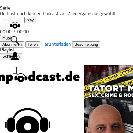
Serie
Du hast noch keinen Podcast zur Wiedergabe ausgewählt
back
30
play
30
next
00:00
/
00:00
mute
Abonnieren
Teilen
Herunterladen
Beschreibung
Playlist
Schließen
Alle Podcasts
Automobil
Bildung
Business
Comedy
Essen & Trinken
Familie & Elternschaft
Fiktion
Freizeit