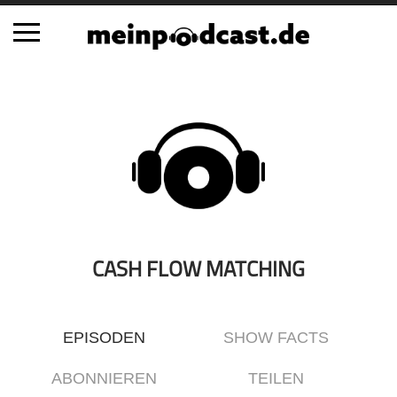
Schließen
Alle Podcasts
Automobil
Bildung
Business
Comedy
Essen & Trinken
CASH FLOW MATCHING
Familie & Elternschaft
Fiktion
EPISODEN
SHOW FACTS
Freizeit
Geschichte
ABONNIEREN
TEILEN
Gesellschaft