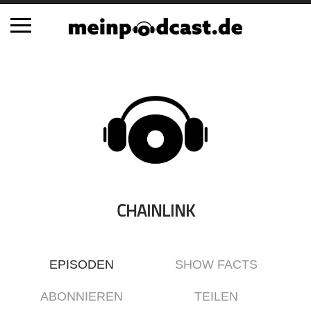
Schließen
Alle Podcasts
Automobil
Bildung
Business
Comedy
Essen & Trinken
CHAINLINK
Familie & Elternschaft
Fiktion
EPISODEN
SHOW FACTS
Freizeit
Geschichte
ABONNIEREN
TEILEN
Gesellschaft