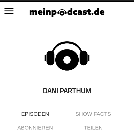
Schließen
Alle Podcasts
Automobil
Bildung
Business
Comedy
Essen & Trinken
DANI PARTHUM
Familie & Elternschaft
Fiktion
EPISODEN
SHOW FACTS
Freizeit
Geschichte
ABONNIEREN
TEILEN
Gesellschaft