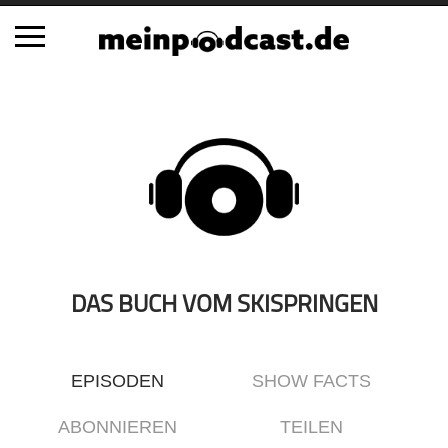
Schließen
Alle Podcasts
Automobil
Bildung
Business
Comedy
Essen & Trinken
DAS BUCH VOM SKISPRINGEN
Familie & Elternschaft
Fiktion
EPISODEN
SHOW FACTS
Freizeit
Geschichte
ABONNIEREN
TEILEN
Gesellschaft